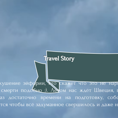
Travel Story
ение эйфории, кто скажет что это не нарк
смерти подобно :). Летом нас ждёт Швеция, г
аз достаточно времени на подготовку, соб
ется чтобы всё задуманное свершилось и даже 