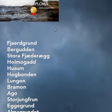
Fjaerdgrund​
Bergudden
Stora Fjæderægg
Holmogadd
Husum
Hogbonden
Lungon
Bramon
Ago
Storjungfrun
Eggegrund
Almagrundet