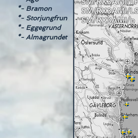
SM/RX3AMI/L
*- Bramon
SM/RX3AMI/L
*- Storjungfrun
SM/RX3AMI/p
*- Eggegrund
*- Almagrundet