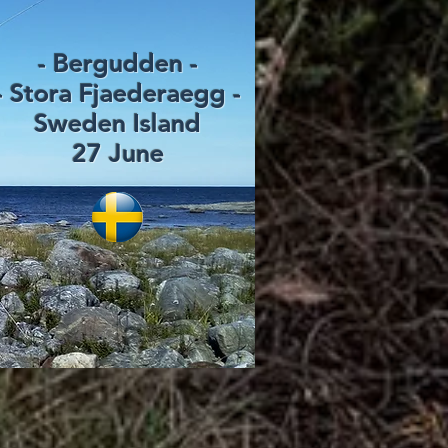
- Bergudden -
- Stora Fjaederaegg -
Sweden Island
27 June
dden 03