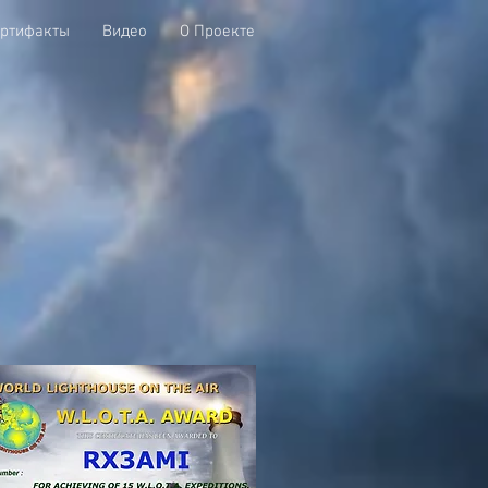
ртифакты
Видео
О Проекте