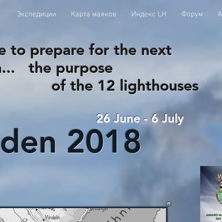
Экспедиции
Карта маяков
Индекс LH
Форум
А
e to prepare for the next
n... the purpose
2 lighthouses
26 June - 6 July
den 2018