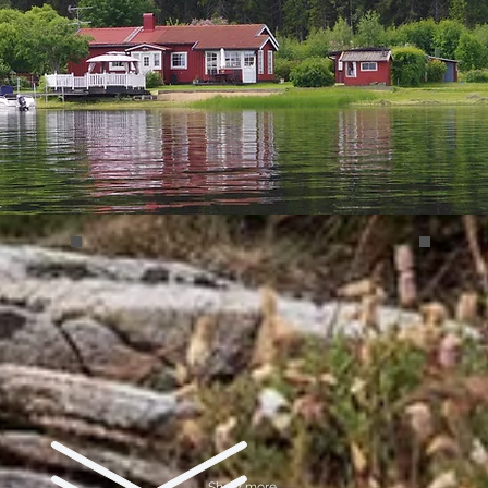
Umea 02
Umea
Show more