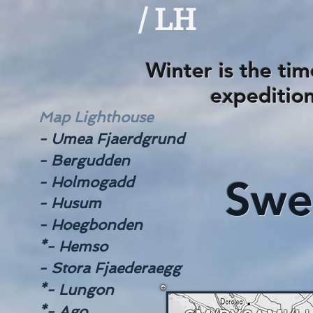
/ LH
Winter is the tim
expeditio
Map Lighthouse
of the 1
- Umea Fjaerdgrund
- Bergudden
Swe
- Holmogadd
- Husum
- Hoegbonden
*- Hemso
- Stora Fjaederaegg
*- Lungon
*- Ago