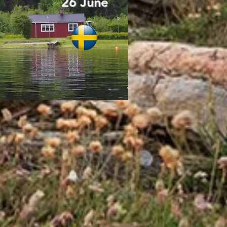
26 June
 03