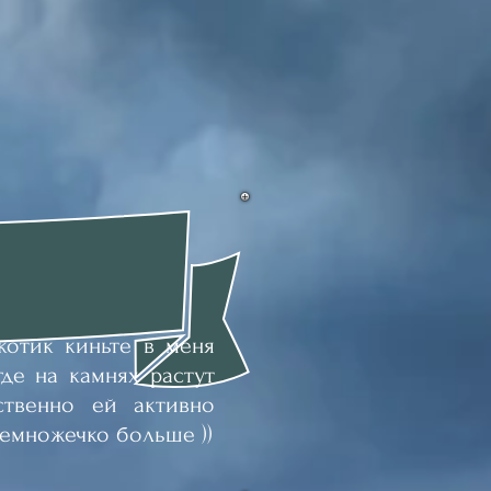
отик киньте в меня
де на камнях растут
ственно ей активно
немножечко больше ))