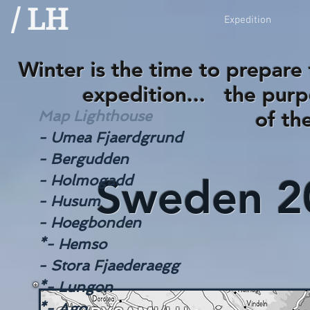
/ LH
Expedition
Winter is the time to prepare 
expedition... the pu
of the 12 ligh
Map Lighthouse
- Umea Fjaerdgrund
- Bergudden
Sweden 2
- Holmogadd
- Husum
- Hoegbonden
*- Hemso
- Stora Fjaederaegg
*- Lungon
*- Ago