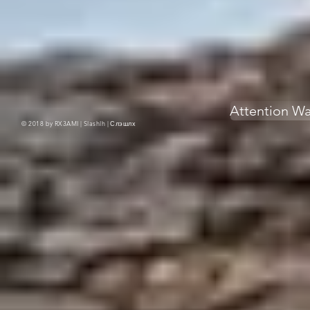
Attention W
© 2018 by RX3AMI | Slashlh |
Слэшлх