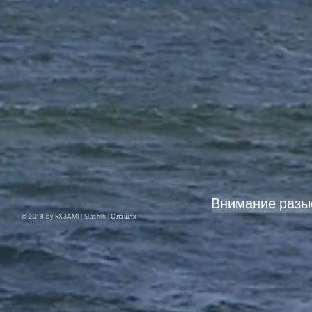
Внимание разы
© 2018 by RX3AMI | Slashlh |
Слэшлх