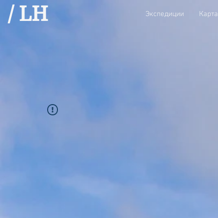
/ LH
Экспедиции
Карта