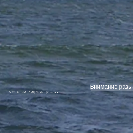
Внимание разы
© 2018 by RX3AMI | Slashlh |
Слэшлх