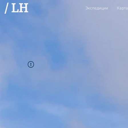
/ LH
Экспедиции
Карта