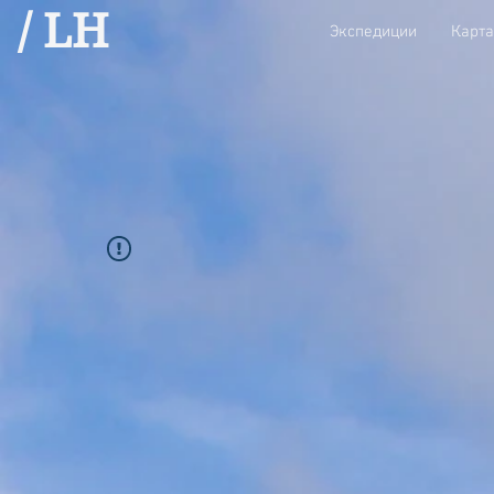
/ LH
Экспедиции
Карта