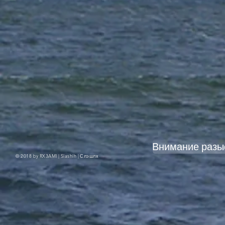
Внимание разы
© 2018 by RX3AMI | Slashlh |
Слэшлх